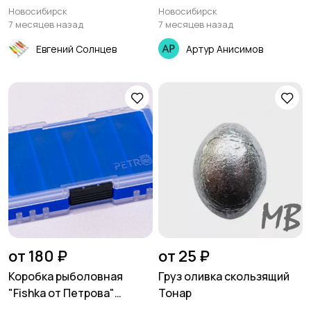
Новосибирск
Новосибирск
7 месяцев назад
7 месяцев назад
Евгений Солнцев
Артур Анисимов
Фонари
Тубусы и чехлы
Рюкзаки и сумки
Забродная амуниция
Очки и футляры
Товары для кемпинга
от 180 ₽
от 25 ₽
Коробка рыболовная
Груз оливка скользящий
"Fishka от Петрова"
Тонар
Балансир