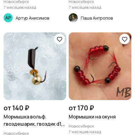
Новосибирск
Новосибирск
Лодки
Моторы
7 месяцев назад
7 месяцев назад
Артур Анисимов
Паша Антропов
от 140 ₽
от 170 ₽
Мормышка вольф.
Мормышки на окуня
гвоздешарик, гвоздик d1,5
Новосибирск
мм
7 месяцев назад
Новосибирск