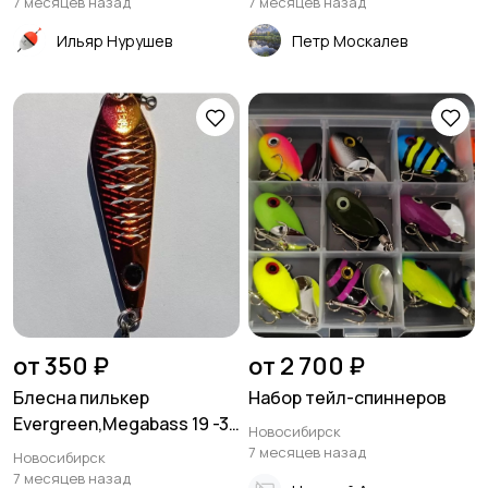
7 месяцев назад
7 месяцев назад
Ильяр Нурушев
Петр Москалев
от 350 ₽
от 2 700 ₽
Блесна пилькер
Набор тейл-спиннеров
Evergreen,Megabass 19 -30
Новосибирск
гр
7 месяцев назад
Новосибирск
7 месяцев назад