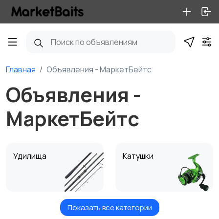
Главная
Объявления - МаркетБейтс
Объявления -
МаркетБейтс
Удилища
Катушки
Показать все категории
Оснастка
Шнуры и лески