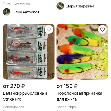
7 месяцев назад
Дарья Задорина
Паша Антропов
от 270 ₽
от 150 ₽
Балансир рыболовный
Поролоновая приманка
Strike Pro
для джига
Новосибирск
Новосибирск