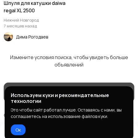
Шпуля для катушки daiwa
regal XL 2500
Нижний Новгород
7 месяцев назад
Дима Рогодаев
Измените условия поиска, чтобы увидеть больше
объявлений
Магазины
Блог
Служба поддержки
Используем куки и рекомендательные
технологии
Это чтобы сайт работал лучше. Оставаясь с нами, вы
© 2026 МаркетБейтс - рыболовный маркетплейс
соглашаетесь на использование файлов куки.
Правила сервиса
Политика конфиденциальности
Ок