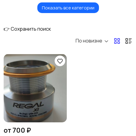
Показать все категории
Инерционные
Шпули для катушек
катушки
👉 Сохранить поиск
По новизне
Ручки и кнобы для
Мультипликаторные
катушек
катушки
Безынерционные
Смазка для катушек
катушки
от 700 ₽