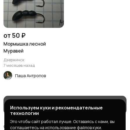
от 50 ₽
Мормышка лесной
Муравей
Дзержинск
7 месяцев назад
Паша Антропов
Магазины
Блог
Служба поддержки
Используем куки и рекомендательные
технологии
Это чтобы сайт работал лучше. Оставаясь с нами, вы
© 2026 МаркетБейтс - рыболовный маркетплейс
соглашаетесь на использование файлов куки.