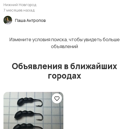
многогранником
Нижний Новгород
7 месяцев назад
Паша Антропов
Мыши
Нахлыстовые мушки
Измените условия поиска, чтобы увидеть больше
объявлений
Объявления в ближайших
Аксессуары для
Аттрактанты
приманок
городах
Мормышки