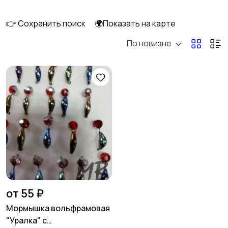
вращающиеся
👉 Сохранить поиск
🌍Показать на карте
По новизне
Тейл-спиннеры
Мандула
Поролон
Пилькеры
Вертикальные
Стики
блесны
от 55 ₽
Мормышка вольфрамовая
"Уралка" с
Спиннербейты
Балансиры