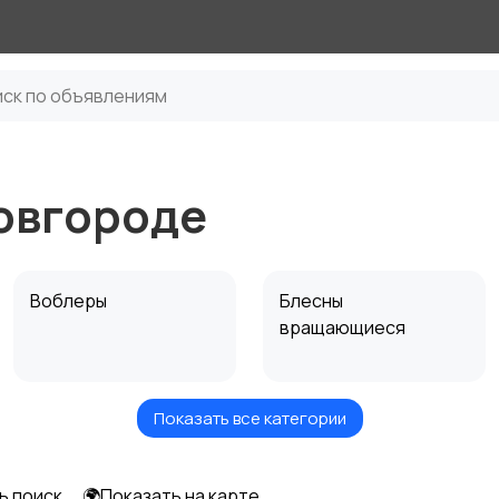
овгороде
Воблеры
Блесны
вращающиеся
Показать все категории
Вертикальные
Стики
блесны
ь поиск
🌍Показать на карте