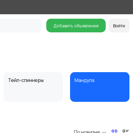
Добавить объявление
Войти
Тейл-спиннеры
Мандула
Спиннербейты
Балансиры
По новизне