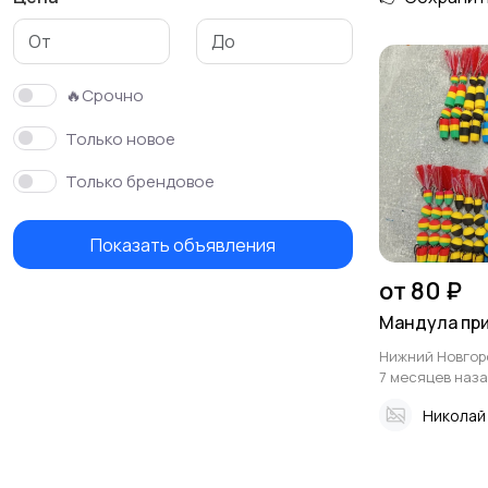
Мыши
Нахлыстовые мушки
🔥Срочно
Только новое
Только брендовое
Показать объявления
от 80 ₽
Мандула пр
Нижний Новгор
7 месяцев наз
Николай