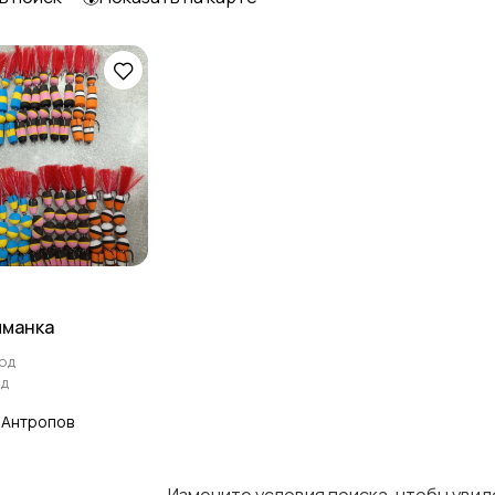
Аксессуары для
Аттрактанты
приманок
иманка
од
ад
 Антропов