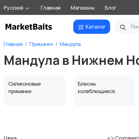
Русский
Главная
Магазины
Блог
Каталог
Главная
Приманки
Мандула
Мандула в Нижнем Н
Силиконовые
Блесны
приманки
колеблющиеся
Поролон
Пилькеры
Цена
👉 Сохранит