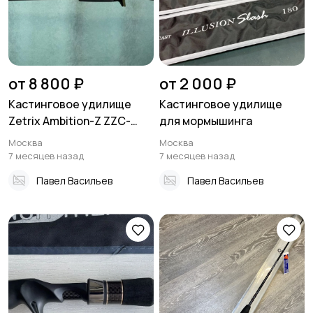
от 8 800 ₽
от 2 000 ₽
Кастинговое удилище
Кастинговое удилище
Zetrix Ambition-Z ZZC-
для мормышинга
802M
Москва
Москва
7 месяцев назад
7 месяцев назад
Павел Васильев
Павел Васильев