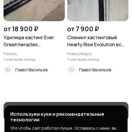
от 18 900 ₽
от 7 900 ₽
Удилище кастинг Ever
Спининг кастинговый
Green heracles
Нeаrty Rise Еvоlution eс
Forcegrandis
-702Н
Рязань
Новосибирск
7 месяцев назад
7 месяцев назад
Павел Васильев
Павел Васильев
Магазины
Блог
Служба поддержки
Используем куки и рекомендательные
технологии
Это чтобы сайт работал лучше. Оставаясь с нами, вы