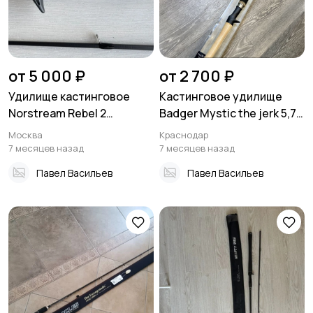
от 5 000 ₽
от 2 700 ₽
Удилище кастинговое
Кастинговое удилище
Norstream Rebel 2
Badger Mystic the jerk 5,7
732MMH 7-21г
80г
Москва
Краснодар
7 месяцев назад
7 месяцев назад
Павел Васильев
Павел Васильев