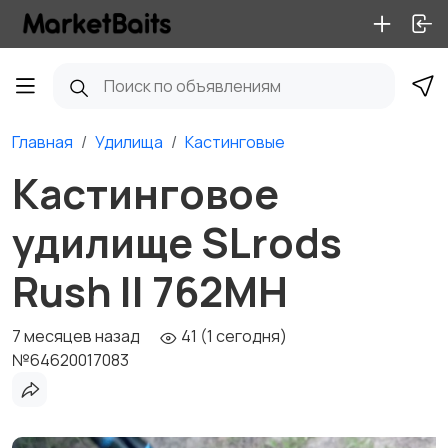
Главная
Удилища
Кастинговые
Кастинговое
удилище SLrods
Rush II 762MH
7 месяцев назад
41 (1 сегодня)
№64620017083