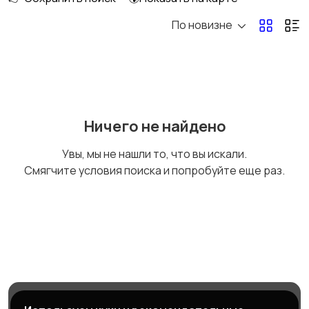
По новизне
Подсаки, липгрипы,
Зажими, кусачки,
багры
плоскогубцы
Ретриверы, точилки
Весы
Ничего не найдено
для крючков
Увы, мы не нашли то, что вы искали.
Смягчите условия поиска и попробуйте еще раз.
Ножы, топоры, пилы
Каны и контейнеры
для живца
Карабины и магниты
Магазины
Блог
Служба поддержки