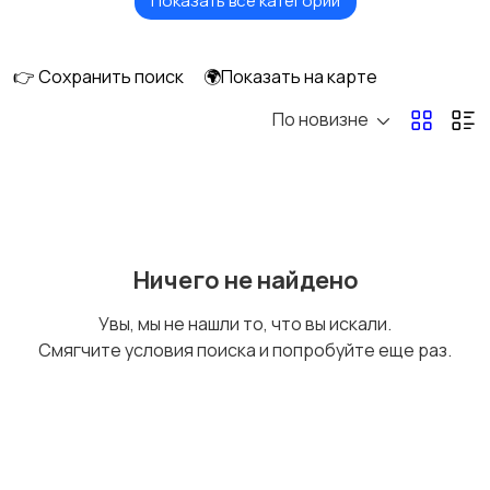
Показать все категории
Садки и куканы
Отцепы
👉 Сохранить поиск
🌍Показать на карте
По новизне
Подсаки, липгрипы,
Зажими, кусачки,
багры
плоскогубцы
Ретриверы, точилки
Весы
Ничего не найдено
для крючков
Увы, мы не нашли то, что вы искали.
Смягчите условия поиска и попробуйте еще раз.
Ножы, топоры, пилы
Каны и контейнеры
для живца