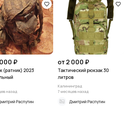
 000 ₽
от 2 000 ₽
к (ратник) 2023
Тактический рюкзак 30
льный
литров
а
Калининград
цев назад
7 месяцев назад
митрий Распутин
Дмитрий Распутин