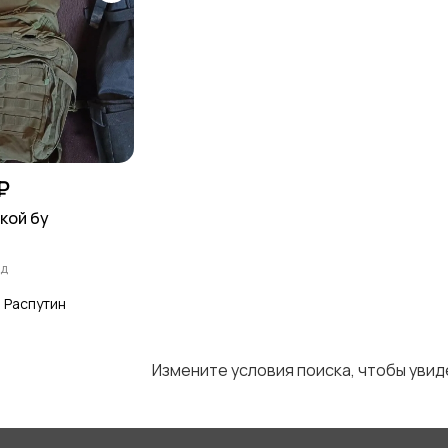
₽
кой бу
ад
 Распутин
Измените условия поиска, чтобы уви