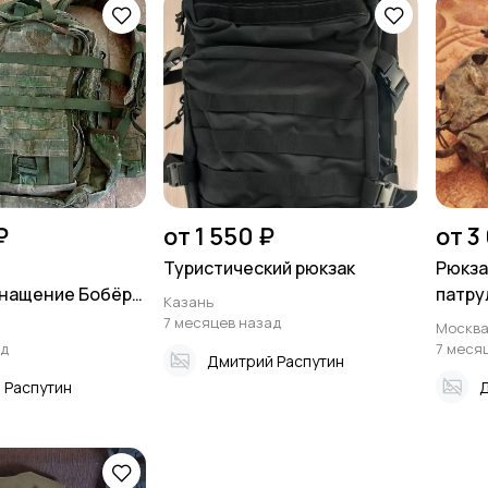
₽
от 1 550 ₽
от 3
Туристический рюкзак
Рюкза
нащение Бобёр-
патру
Казань
7 месяцев назад
Москв
ад
7 меся
Дмитрий Распутин
 Распутин
Д