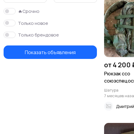
🔥Срочно
Только новое
Только брендовое
Показать объявления
от 4 200 
Рюкзак ссо
союзспецос
м
Шатура
7 месяцев наз
Дмитрий