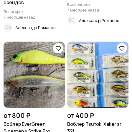
брендов
Всеволожск
7 месяцев назад
Белогорск
7 месяцев назад
Александр Романов
Александр Романов
от 800 ₽
от 400 ₽
Воблер EverGreen
Воблер TsuYoki Xaker sr
Sidestep и Strike Pro
32f