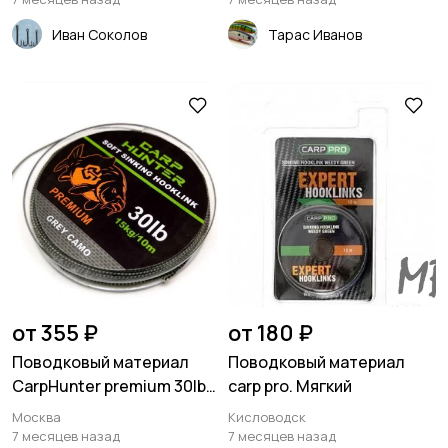
Иван Соколов
Тарас Иванов
от 355 ₽
от 180 ₽
Поводковый материал
Поводковый материал
CarpHunter premium 30lb
carp pro. Мягкий
(15кг)
Москва
Кисловодск
7 месяцев назад
7 месяцев назад