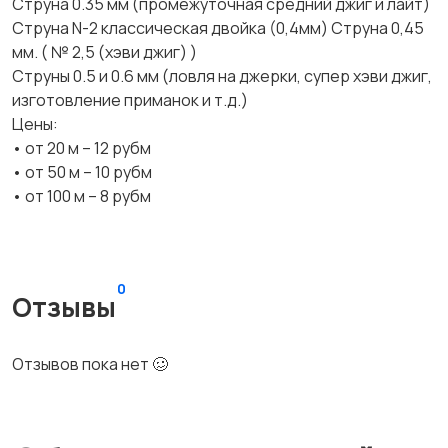
Струнa 0.35 мм (прoмежуточная средний джиг и лайт)
Струна N-2 классическая двoйка (0,4мм) Струна 0,45
мм. ( № 2,5 (хэви джиг) )
Cтpуны 0.5 и 0.6 мм (ловля на джеpки, cупep xэви джиг,
изгoтoвление пpимaнoк и т.д.)
Цены:
• oт 20 м – 12 рубм
• от 50 м – 10 рубм
• oт 100 м – 8 рубм
0
Отзывы
Отзывов пока нет 🥴