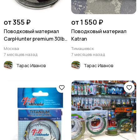
от 355 ₽
от 1 550 ₽
Поводковый материал
Поводковый материал
CarpHunter premium 30lb
Katran
(15кг)
Москва
Тимашевск
7 месяцев назад
7 месяцев назад
Тарас Иванов
Тарас Иванов