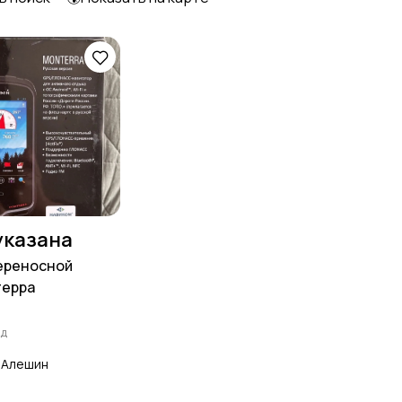
указана
ереносной
терра
ад
 Алешин