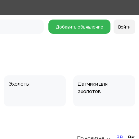
Добавить объявление
Войти
Эхолоты
Датчики для
эхолотов
По новизне