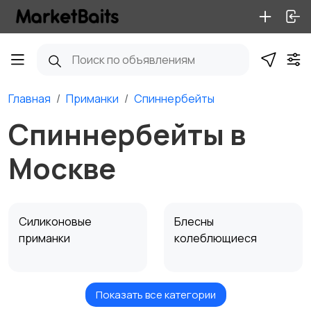
Главная
Приманки
Спиннербейты
Спиннербейты в
Москве
Силиконовые
Блесны
приманки
колеблющиеся
Показать все категории
Воблеры
Блесны