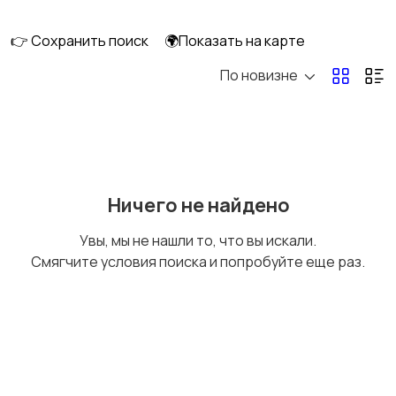
👉 Сохранить поиск
🌍Показать на карте
По новизне
Оснастка крупного
Поводки
силикона
Поводковый
Вертлюги
Ничего не найдено
материал
Увы, мы не нашли то, что вы искали.
Смягчите условия поиска и попробуйте еще раз.
Обжимные трубочки
Застежки и карабины
Поплавки
Кольца заводные