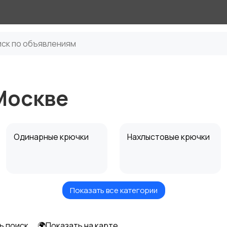
Москве
Одинарные крючки
Нахлыстовые крючки
Показать все категории
Обжимные трубочки
Застежки и карабины
ь поиск
🌍Показать на карте