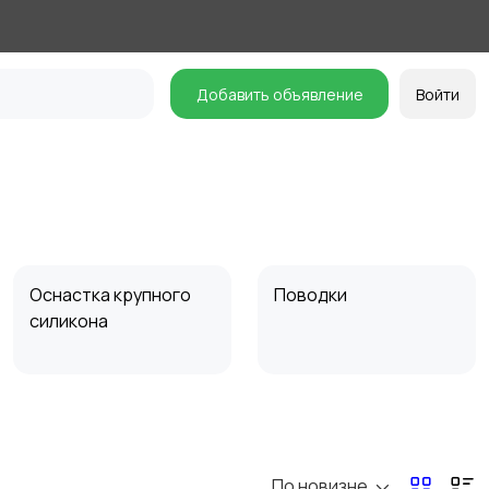
Добавить объявление
Войти
Оснастка крупного
Поводки
силикона
Поплавки
Кольца заводные
По новизне