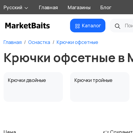
Русский
Главная
Магазины
Блог
Каталог
Главная
Оснастка
Крючки офсетные
Крючки офсетные в 
Крючки двойные
Крючки тройные
Поводковый
Вертлюги
материал
Цена
👉 Сохранит