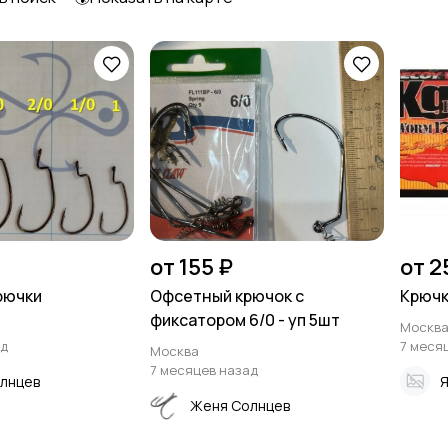
Бомбарды
Готовые оснастки
от 155 ₽
от 2
рючки
Офсетный крючок с
Крючк
фиксатором 6/0 - уп 5шт
Москв
ад
7 меся
Москва
7 месяцев назад
лнцев
Я
Женя Солнцев