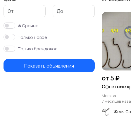
Крючки офсетные
Кормушки
🔥Срочно
Только новое
Только брендовое
Показать объявления
от 5 ₽
Офсетные к
Москва
7 месяцев наз
Женя Со