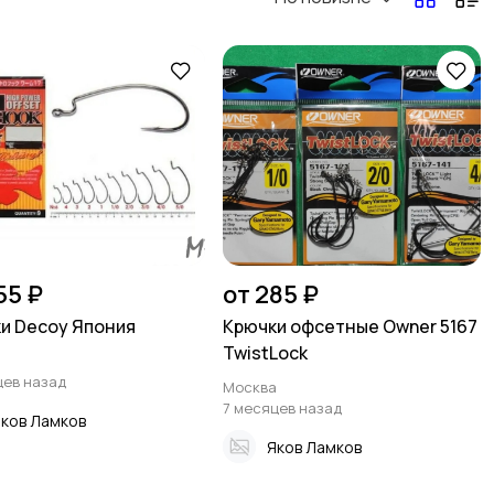
55 ₽
от 285 ₽
и Decoy Япония
Крючки офсетные Owner 5167
TwistLock
а
цев назад
Москва
7 месяцев назад
ков Ламков
Яков Ламков