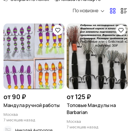
По новизне
Тейл-спиннеры
Мандула
Поролон
Пилькеры
Вертикальные
Стики
блесны
от 90 ₽
от 125 ₽
Мандула ручной работы
Топовые Мандулы на
Barbarian
Москва
Спиннербейты
Балансиры
7 месяцев назад
Москва
7 месяцев назад
Николай Антропов