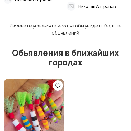
Николай Антропов
Мыши
Нахлыстовые мушки
Измените условия поиска, чтобы увидеть больше
объявлений
Объявления в ближайших
Аксессуары для
Аттрактанты
приманок
городах
Мормышки