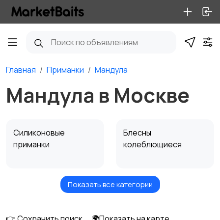
Главная
Приманки
Мандула
Мандула в Москве
Силиконовые
Блесны
приманки
колеблющиеся
Показать все категории
Воблеры
Блесны
вращающиеся
👉 Сохранить поиск
🌍Показать на карте