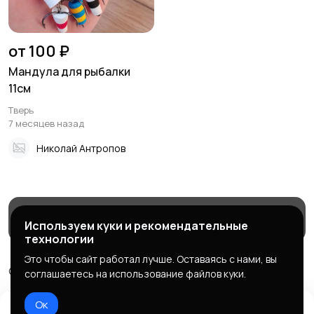
от 100 ₽
Мандула для рыбалки
11см
Тверь
7 месяцев назад
Николай Антропов
Магазины
Блог
Служба поддержки
Используем куки и рекомендательные
технологии
Это чтобы сайт работал лучше. Оставаясь с нами, вы
© 2026 МаркетБейтс - рыболовный маркетплейс
соглашаетесь на использование файлов куки.
Правила сервиса
Политика конфиденциальности
Ок